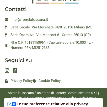
Contatti
info@viverelatoscana.it
Sede Legale: Via Mecenate 84/8, 20138 Milano (MI)
Sede Operativa: Via Manzoni 6 - Crema 26013 (CR)
P.I e C.F. 10181150961 - Capitale sociale 10.000 i.v. -
Numero REA MI2512368
Seguici su
Privacy Policy
Cookie Policy
Vivere la Toscana è un brand di Factory Communication S.r.l. |
Agenzia di Marketing, Comunicazione, Web & Social Media
|
www.factorycommunication.it
Le tue preferenze relative alla privacy