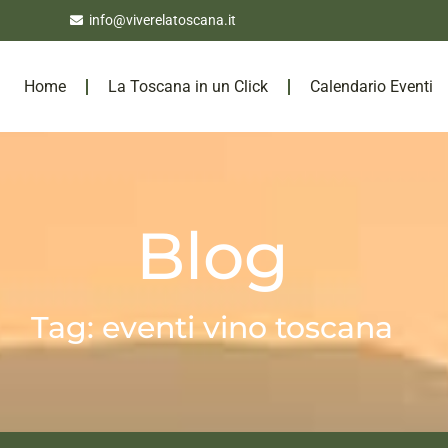
info@viverelatoscana.it
Home
La Toscana in un Click
Calendario Eventi
Blog
Tag: eventi vino toscana