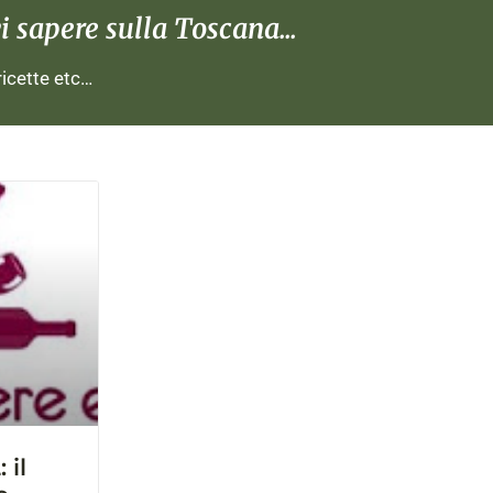
 sapere sulla Toscana...
 ricette etc…
 il