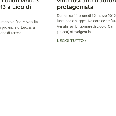
l buon vino. 3
vino toscano d’autor
13 a Lido di
protagonista
Domenica 11 e lunedì 12 marzo 2012 
lussuosa e suggestiva cornice dell’U
marzo all’Hotel Versilia
Versilia sul lungomare di Lido di Cam
n provincia di Lucca, si
(Lucca) si svolgerà la
one di Terre di
LEGGI TUTTO »