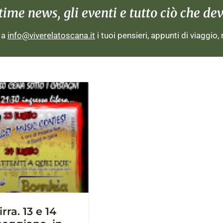
me news, gli eventi e tutto ciò che devi
i a
info@viverelatoscana.it
i tuoi pensieri, appunti di viaggio,
rra. 13 e 14