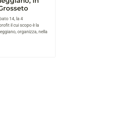
heggiano, in
 Grosseto
bato 14, la 4
ofit il cui scopo è la
eggiano, organizza, nella