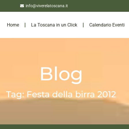
info@viverelatoscana.it
Home
La Toscana in un Click
Calendario Eventi
Blog
Tag: Festa della birra 2012