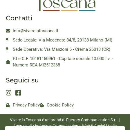
Contatti
info@viverelatoscana.it
Sede Legale: Via Mecenate 84/8, 20138 Milano (MI)
Sede Operativa: Via Manzoni 6 - Crema 26013 (CR)
P.I e C.F. 10181150961 - Capitale sociale 10.000 i.v. -
Numero REA MI2512368
Seguici su
Privacy Policy
Cookie Policy
Vivere la Toscana è un brand di Factory Communication S.r.l. |
Agenzia di Marketing, Comunicazione, Web & Social Media