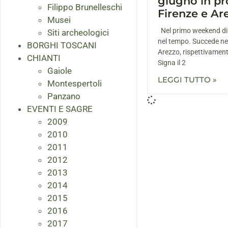
giugno in pr
Filippo Brunelleschi
Firenze e Ar
Musei
Nel primo weekend di 
Siti archeologici
nel tempo. Succede nel
BORGHI TOSCANI
Arezzo, rispettivamen
CHIANTI
Signa il 2
Gaiole
LEGGI TUTTO »
Montespertoli
Panzano
EVENTI E SAGRE
2009
2010
2011
2012
2013
2014
2015
2016
2017