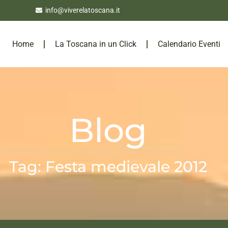
info@viverelatoscana.it
Home
La Toscana in un Click
Calendario Eventi
Blog
Tag: Festa medievale 2012