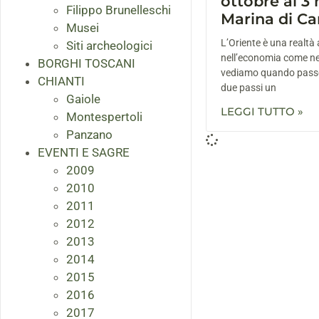
ottobre al 3
Filippo Brunelleschi
Marina di Ca
Musei
L’Oriente è una realtà 
Siti archeologici
nell’economia come ne
BORGHI TOSCANI
vediamo quando passeg
CHIANTI
due passi un
Gaiole
LEGGI TUTTO »
Montespertoli
Panzano
EVENTI E SAGRE
2009
2010
2011
2012
2013
2014
2015
2016
2017