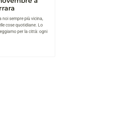
 novembre a
rrara
a noi sempre più vicina,
lle cose quotidiane. Lo
giamo per la città: ogni