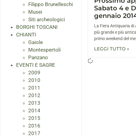
Prossimo ap
Filippo Brunelleschi
Sabato 4 e 
Musei
gennaio 201
Siti archeologici
La Fiera Antiquaria di 
BORGHI TOSCANI
più grande e più antica 
CHIANTI
primo weekend del me
Gaiole
LEGGI TUTTO »
Montespertoli
Panzano
EVENTI E SAGRE
2009
2010
2011
2012
2013
2014
2015
2016
2017