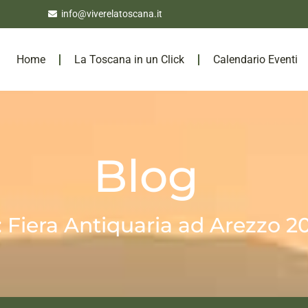
info@viverelatoscana.it
Home
La Toscana in un Click
Calendario Eventi
Blog
: Fiera Antiquaria ad Arezzo 2