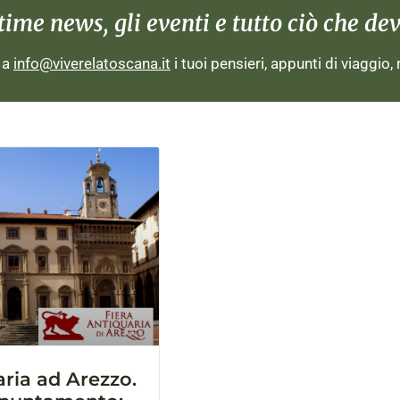
me news, gli eventi e tutto ciò che devi
i a
info@viverelatoscana.it
i tuoi pensieri, appunti di viaggio,
aria ad Arezzo.