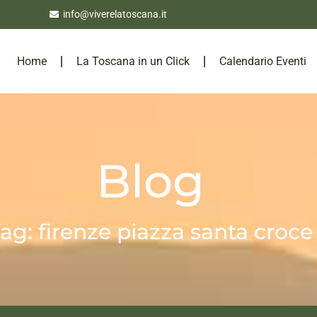
info@viverelatoscana.it
Home
La Toscana in un Click
Calendario Eventi
Blog
ag: firenze piazza santa croce