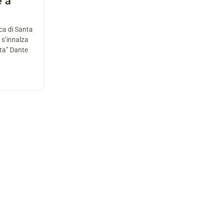
e a
ica di Santa
 s’innalza
eta” Dante