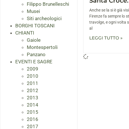
Santa Croce.
Filippo Brunelleschi
Anche se la si è già vis
Musei
Firenze fa sempre lo st
Siti archeologici
travolge, e ogni volta s
BORGHI TOSCANI
al
CHIANTI
LEGGI TUTTO »
Gaiole
Montespertoli
Panzano
EVENTI E SAGRE
2009
2010
2011
2012
2013
2014
2015
2016
2017