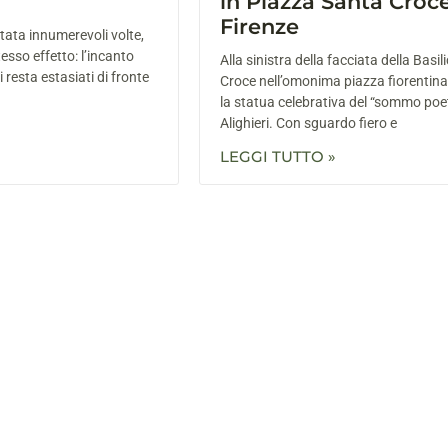
in Piazza Santa Croc
Firenze
itata innumerevoli volte,
esso effetto: l’incanto
Alla sinistra della facciata della Basil
i resta estasiati di fronte
Croce nell’omonima piazza fiorentina
la statua celebrativa del “sommo po
Alighieri. Con sguardo fiero e
LEGGI TUTTO »