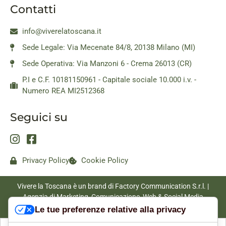
Contatti
info@viverelatoscana.it
Sede Legale: Via Mecenate 84/8, 20138 Milano (MI)
Sede Operativa: Via Manzoni 6 - Crema 26013 (CR)
P.I e C.F. 10181150961 - Capitale sociale 10.000 i.v. -
Numero REA MI2512368
Seguici su
Privacy Policy
Cookie Policy
Vivere la Toscana è un brand di Factory Communication S.r.l. |
Agenzia di Marketing, Comunicazione, Web & Social Media
|
www.factorycommunication.it
Le tue preferenze relative alla privacy