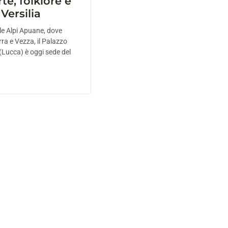
te, folklore e
 Versilia
lle Alpi Apuane, dove
rra e Vezza, il Palazzo
(Lucca) è oggi sede del