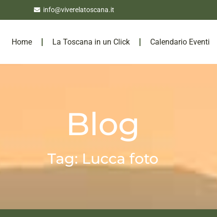
info@viverelatoscana.it
Home
La Toscana in un Click
Calendario Eventi
Blog
Tag: Lucca foto