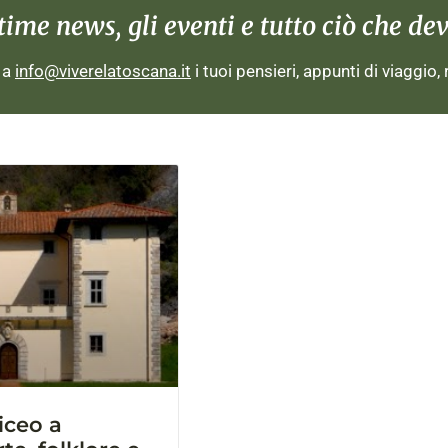
me news, gli eventi e tutto ciò che devi
i a
info@viverelatoscana.it
i tuoi pensieri, appunti di viaggio,
iceo a