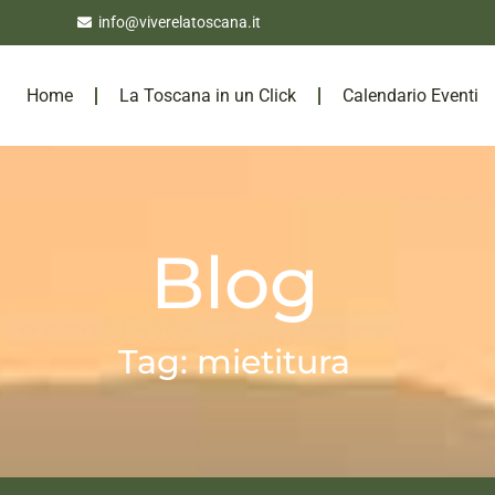
info@viverelatoscana.it
Home
La Toscana in un Click
Calendario Eventi
Blog
Tag: mietitura