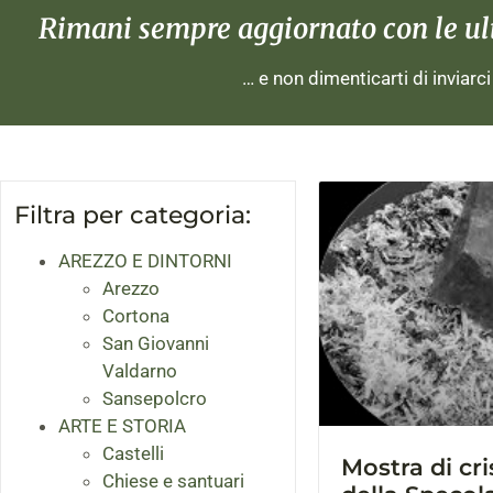
Rimani sempre aggiornato con le ulti
… e non dimenticarti di inviarc
Filtra per categoria:
AREZZO E DINTORNI
Arezzo
Cortona
San Giovanni
Valdarno
Sansepolcro
ARTE E STORIA
Castelli
Mostra di cri
Chiese e santuari