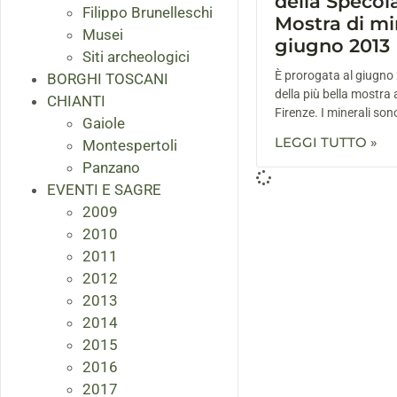
della Specola
Filippo Brunelleschi
Mostra di min
Musei
giugno 2013
Siti archeologici
È prorogata al giugno 
BORGHI TOSCANI
della più bella mostra 
CHIANTI
Firenze. I minerali son
Gaiole
LEGGI TUTTO »
Montespertoli
Panzano
EVENTI E SAGRE
2009
2010
2011
2012
2013
2014
2015
2016
2017