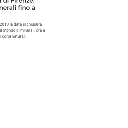
 di Firenze.
erali fino a
2013 la data si chiusura
al mondo di minerali, ora a
o corpi naturali