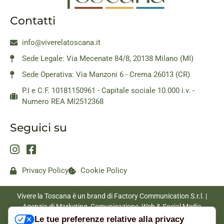
Contatti
info@viverelatoscana.it
Sede Legale: Via Mecenate 84/8, 20138 Milano (MI)
Sede Operativa: Via Manzoni 6 - Crema 26013 (CR)
P.I e C.F. 10181150961 - Capitale sociale 10.000 i.v. -
Numero REA MI2512368
Seguici su
Privacy Policy
Cookie Policy
Vivere la Toscana è un brand di Factory Communication S.r.l. |
Agenzia di Marketing, Comunicazione, Web & Social Media
|
www.factorycommunication.it
Le tue preferenze relative alla privacy