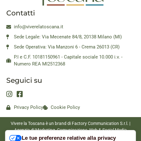
Contatti
info@viverelatoscana.it
Sede Legale: Via Mecenate 84/8, 20138 Milano (MI)
Sede Operativa: Via Manzoni 6 - Crema 26013 (CR)
P.I e C.F. 10181150961 - Capitale sociale 10.000 i.v. -
Numero REA MI2512368
Seguici su
Privacy Policy
Cookie Policy
Vivere la Toscana è un brand di Factory Communication S.r.l. |
Agenzia di Marketing, Comunicazione, Web & Social Media
|
www.factorycommunication.it
Le tue preferenze relative alla privacy