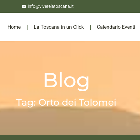
info@viverelatoscana.it
Home
La Toscana in un Click
Calendario Eventi
Blog
Tag: Orto dei Tolomei