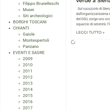
verde a Sien
Filippo Brunelleschi
Sul cucuzzolo di Siena
Musei
dall’organizzatissima
Siti archeologici
del DSU, sorge uno sco
BORGHI TOSCANI
squarcio di serenità: l’
CHIANTI
LEGGI TUTTO »
Gaiole
Montespertoli
Panzano
EVENTI E SAGRE
2009
2010
2011
2012
2013
2014
2015
2016
2017