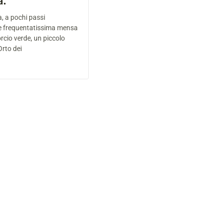
a.
, a pochi passi
 e frequentatissima mensa
rcio verde, un piccolo
Orto dei