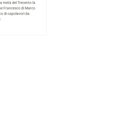
a metà del Trecento la
se Francesco di Marco
co di capolavori da
u