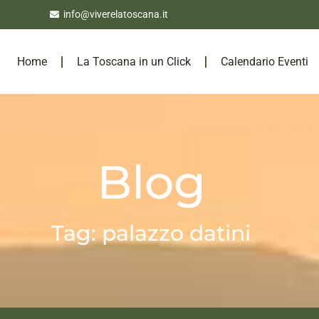
info@viverelatoscana.it
Home
La Toscana in un Click
Calendario Eventi
Blog
Tag: palazzo datini