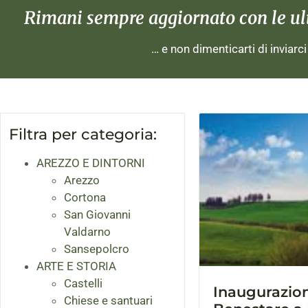
Rimani sempre aggiornato con le ulti
… e non dimenticarti di inviarc
Filtra per categoria:
AREZZO E DINTORNI
Arezzo
Cortona
San Giovanni
Valdarno
Sansepolcro
ARTE E STORIA
Castelli
Inaugurazion
Chiese e santuari