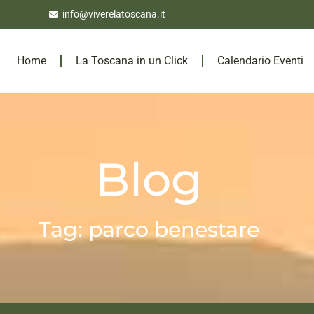
info@viverelatoscana.it
Home
La Toscana in un Click
Calendario Eventi
Blog
Tag: parco benestare