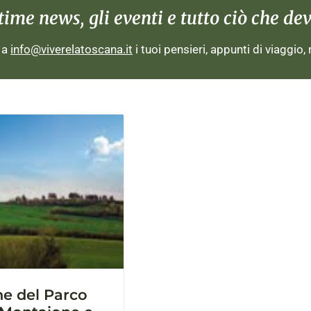
me news, gli eventi e tutto ciò che devi
i a
info@viverelatoscana.it
i tuoi pensieri, appunti di viaggio,
e del Parco