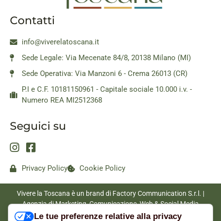
Contatti
info@viverelatoscana.it
Sede Legale: Via Mecenate 84/8, 20138 Milano (MI)
Sede Operativa: Via Manzoni 6 - Crema 26013 (CR)
P.I e C.F. 10181150961 - Capitale sociale 10.000 i.v. -
Numero REA MI2512368
Seguici su
Privacy Policy
Cookie Policy
Vivere la Toscana è un brand di Factory Communication S.r.l. |
Agenzia di Marketing, Comunicazione, Web & Social Media
|
www.factorycommunication.it
Le tue preferenze relative alla privacy