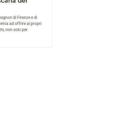
scana del
signori di Firenze e di
nta ad offrire ai propri
cchi, non solo per