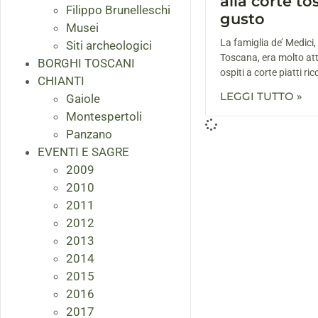
alla corte to
Filippo Brunelleschi
gusto
Musei
La famiglia de’ Medici, 
Siti archeologici
Toscana, era molto atte
BORGHI TOSCANI
ospiti a corte piatti ri
CHIANTI
LEGGI TUTTO »
Gaiole
Montespertoli
Panzano
EVENTI E SAGRE
2009
2010
2011
2012
2013
2014
2015
2016
2017