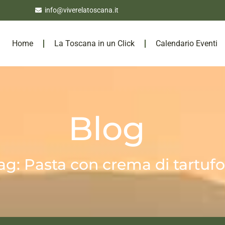
info@viverelatoscana.it
Home
La Toscana in un Click
Calendario Eventi
Blog
ag: Pasta con crema di tartufo