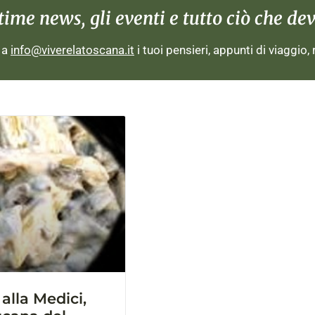
me news, gli eventi e tutto ciò che devi
i a
info@viverelatoscana.it
i tuoi pensieri, appunti di viaggio,
alla Medici,