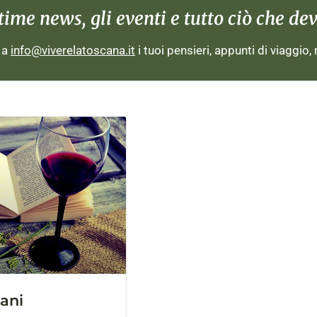
me news, gli eventi e tutto ciò che devi
i a
info@viverelatoscana.it
i tuoi pensieri, appunti di viaggio,
cani