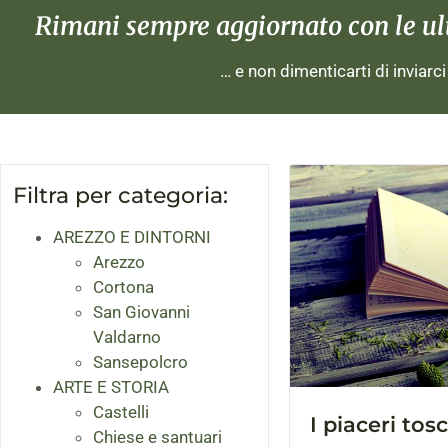
Rimani sempre aggiornato con le ulti
… e non dimenticarti di inviarc
Filtra per categoria:
AREZZO E DINTORNI
Arezzo
Cortona
San Giovanni
Valdarno
Sansepolcro
ARTE E STORIA
Castelli
I piaceri tos
Chiese e santuari