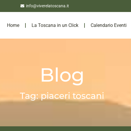
info@viverelatoscana.it
Home
La Toscana in un Click
Calendario Eventi
Blog
Tag: piaceri toscani