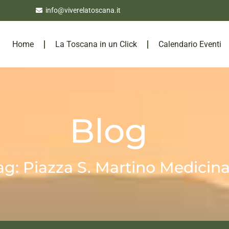
info@viverelatoscana.it
Home
La Toscana in un Click
Calendario Eventi
Blog
ag: Piazza S. Martino Medicin