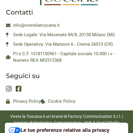
Contatti
info@viverelatoscana.it
Sede Legale: Via Mecenate 84/8, 20138 Milano (MI)
Sede Operativa: Via Manzoni 6 - Crema 26013 (CR)
P.I e C.F. 10181150961 - Capitale sociale 10.000 i.v. -
Numero REA MI2512368
Seguici su
Privacy Policy
Cookie Policy
Vivere la Toscana è un brand di Factory Communication S.r.l. |
Agenzia di Marketing, Comunicazione, Web & Social Media
|
www.factorycommunication.it
Le tue preferenze relative alla privacy