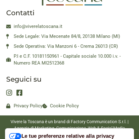
Contatti
info@viverelatoscana.it
Sede Legale: Via Mecenate 84/8, 20138 Milano (MI)
Sede Operativa: Via Manzoni 6 - Crema 26013 (CR)
P.I e C.F. 10181150961 - Capitale sociale 10.000 i.v. -
Numero REA MI2512368
Seguici su
Privacy Policy
Cookie Policy
Vivere la Toscana è un brand di Factory Communication S.r.l. |
Agenzia di Marketing, Comunicazione, Web & Social Media
|
www.factorycommunication.it
Le tue preferenze relative alla privacy