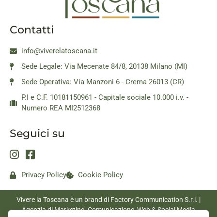
Contatti
info@viverelatoscana.it
Sede Legale: Via Mecenate 84/8, 20138 Milano (MI)
Sede Operativa: Via Manzoni 6 - Crema 26013 (CR)
P.I e C.F. 10181150961 - Capitale sociale 10.000 i.v. -
Numero REA MI2512368
Seguici su
Privacy Policy
Cookie Policy
Vivere la Toscana è un brand di Factory Communication S.r.l. |
Agenzia di Marketing, Comunicazione, Web & Social Media