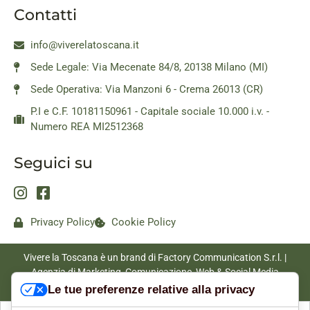
Contatti
info@viverelatoscana.it
Sede Legale: Via Mecenate 84/8, 20138 Milano (MI)
Sede Operativa: Via Manzoni 6 - Crema 26013 (CR)
P.I e C.F. 10181150961 - Capitale sociale 10.000 i.v. -
Numero REA MI2512368
Seguici su
Privacy Policy
Cookie Policy
Vivere la Toscana è un brand di Factory Communication S.r.l. |
Agenzia di Marketing, Comunicazione, Web & Social Media
|
www.factorycommunication.it
Le tue preferenze relative alla privacy