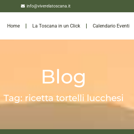
info@viverelatoscana.it
Home
La Toscana in un Click
Calendario Eventi
Blog
Tag: ricetta tortelli lucchesi