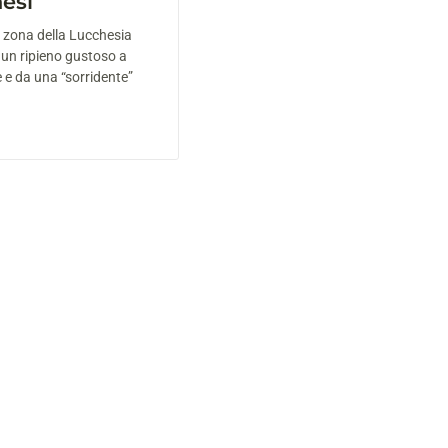
hesi
la zona della Lucchesia
 un ripieno gustoso a
e e da una “sorridente”