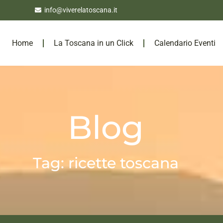
info@viverelatoscana.it
Home
La Toscana in un Click
Calendario Eventi
Blog
Tag: ricette toscana