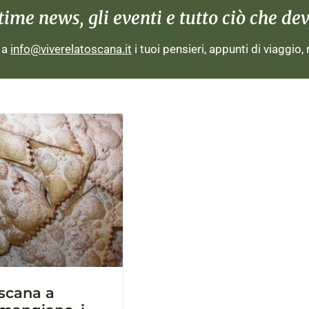
me news, gli eventi e tutto ciò che devi
i a
info@viverelatoscana.it
i tuoi pensieri, appunti di viaggio,
oscana a