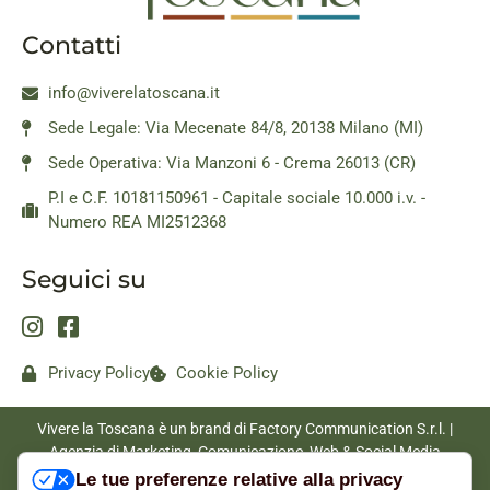
Contatti
info@viverelatoscana.it
Sede Legale: Via Mecenate 84/8, 20138 Milano (MI)
Sede Operativa: Via Manzoni 6 - Crema 26013 (CR)
P.I e C.F. 10181150961 - Capitale sociale 10.000 i.v. -
Numero REA MI2512368
Seguici su
Privacy Policy
Cookie Policy
Vivere la Toscana è un brand di Factory Communication S.r.l. |
Agenzia di Marketing, Comunicazione, Web & Social Media
|
www.factorycommunication.it
Le tue preferenze relative alla privacy