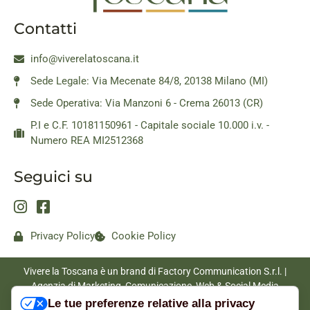
Contatti
info@viverelatoscana.it
Sede Legale: Via Mecenate 84/8, 20138 Milano (MI)
Sede Operativa: Via Manzoni 6 - Crema 26013 (CR)
P.I e C.F. 10181150961 - Capitale sociale 10.000 i.v. -
Numero REA MI2512368
Seguici su
Privacy Policy
Cookie Policy
Vivere la Toscana è un brand di Factory Communication S.r.l. |
Agenzia di Marketing, Comunicazione, Web & Social Media
|
www.factorycommunication.it
Le tue preferenze relative alla privacy