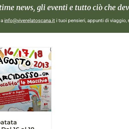
me news, gli eventi e tutto ciò che devi
i a
info@viverelatoscana.it
i tuoi pensieri, appunti di viaggio,
patata