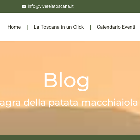
info@viverelatoscana.it
Home
La Toscana in un Click
Calendario Eventi
Blog
agra della patata macchiaiola