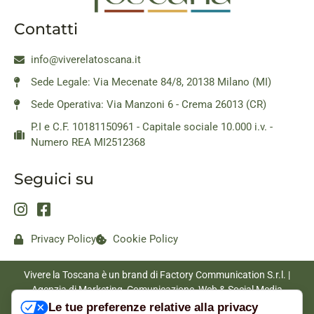
Contatti
info@viverelatoscana.it
Sede Legale: Via Mecenate 84/8, 20138 Milano (MI)
Sede Operativa: Via Manzoni 6 - Crema 26013 (CR)
P.I e C.F. 10181150961 - Capitale sociale 10.000 i.v. -
Numero REA MI2512368
Seguici su
Privacy Policy
Cookie Policy
Vivere la Toscana è un brand di Factory Communication S.r.l. |
Agenzia di Marketing, Comunicazione, Web & Social Media
|
www.factorycommunication.it
Le tue preferenze relative alla privacy