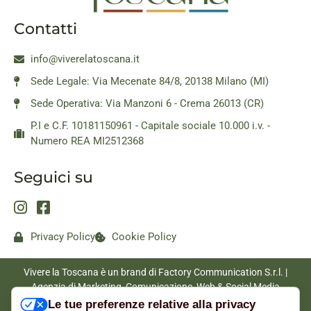
Contatti
info@viverelatoscana.it
Sede Legale: Via Mecenate 84/8, 20138 Milano (MI)
Sede Operativa: Via Manzoni 6 - Crema 26013 (CR)
P.I e C.F. 10181150961 - Capitale sociale 10.000 i.v. -
Numero REA MI2512368
Seguici su
Privacy Policy
Cookie Policy
Vivere la Toscana è un brand di Factory Communication S.r.l. |
Agenzia di Marketing, Comunicazione, Web & Social Media
|
www.factorycommunication.it
Le tue preferenze relative alla privacy