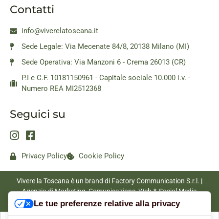
Contatti
info@viverelatoscana.it
Sede Legale: Via Mecenate 84/8, 20138 Milano (MI)
Sede Operativa: Via Manzoni 6 - Crema 26013 (CR)
P.I e C.F. 10181150961 - Capitale sociale 10.000 i.v. -
Numero REA MI2512368
Seguici su
Privacy Policy
Cookie Policy
Vivere la Toscana è un brand di Factory Communication S.r.l. |
Agenzia di Marketing, Comunicazione, Web & Social Media
|
www.factorycommunication.it
Le tue preferenze relative alla privacy