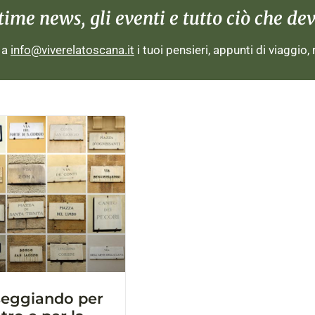
me news, gli eventi e tutto ciò che devi
i a
info@viverelatoscana.it
i tuoi pensieri, appunti di viaggio,
seggiando per