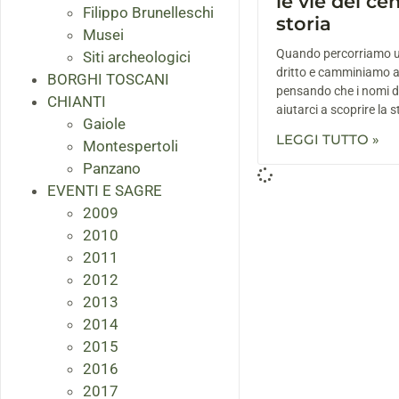
le vie del ce
Filippo Brunelleschi
storia
Musei
Quando percorriamo u
Siti archeologici
dritto e camminiamo a
BORGHI TOSCANI
pensando che i nomi d
CHIANTI
aiutarci a scoprire la s
Gaiole
LEGGI TUTTO »
Montespertoli
Panzano
EVENTI E SAGRE
2009
2010
2011
2012
2013
2014
2015
2016
2017