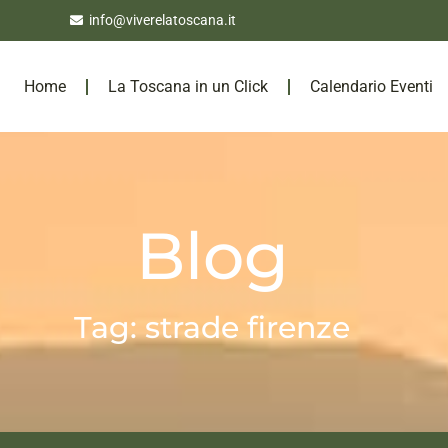
info@viverelatoscana.it
Home
La Toscana in un Click
Calendario Eventi
Blog
Tag: strade firenze