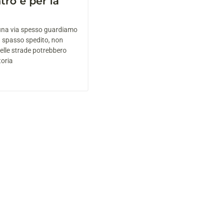
ntro e per la
na via spesso guardiamo
 spasso spedito, non
elle strade potrebbero
toria