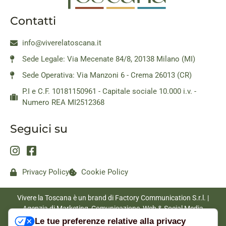
Contatti
info@viverelatoscana.it
Sede Legale: Via Mecenate 84/8, 20138 Milano (MI)
Sede Operativa: Via Manzoni 6 - Crema 26013 (CR)
P.I e C.F. 10181150961 - Capitale sociale 10.000 i.v. -
Numero REA MI2512368
Seguici su
Privacy Policy
Cookie Policy
Vivere la Toscana è un brand di Factory Communication S.r.l. |
Agenzia di Marketing, Comunicazione, Web & Social Media
|
www.factorycommunication.it
Le tue preferenze relative alla privacy