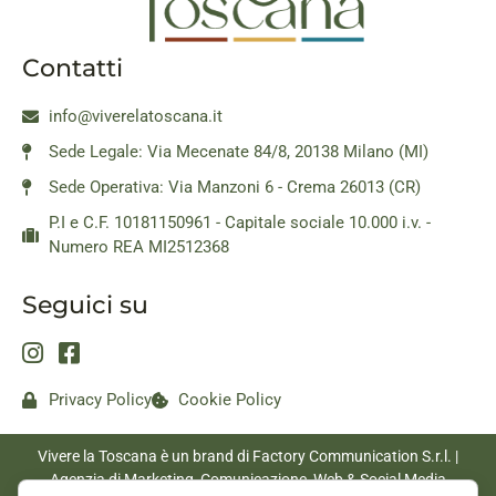
Contatti
info@viverelatoscana.it
Sede Legale: Via Mecenate 84/8, 20138 Milano (MI)
Sede Operativa: Via Manzoni 6 - Crema 26013 (CR)
P.I e C.F. 10181150961 - Capitale sociale 10.000 i.v. -
Numero REA MI2512368
Seguici su
Privacy Policy
Cookie Policy
Vivere la Toscana è un brand di Factory Communication S.r.l. |
Agenzia di Marketing, Comunicazione, Web & Social Media