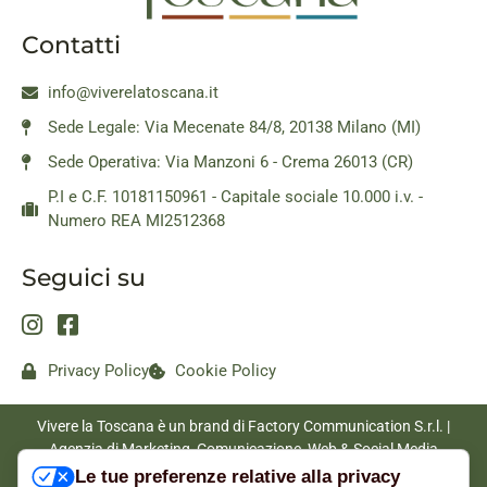
Contatti
info@viverelatoscana.it
Sede Legale: Via Mecenate 84/8, 20138 Milano (MI)
Sede Operativa: Via Manzoni 6 - Crema 26013 (CR)
P.I e C.F. 10181150961 - Capitale sociale 10.000 i.v. -
Numero REA MI2512368
Seguici su
Privacy Policy
Cookie Policy
Vivere la Toscana è un brand di Factory Communication S.r.l. |
Agenzia di Marketing, Comunicazione, Web & Social Media
|
www.factorycommunication.it
Le tue preferenze relative alla privacy