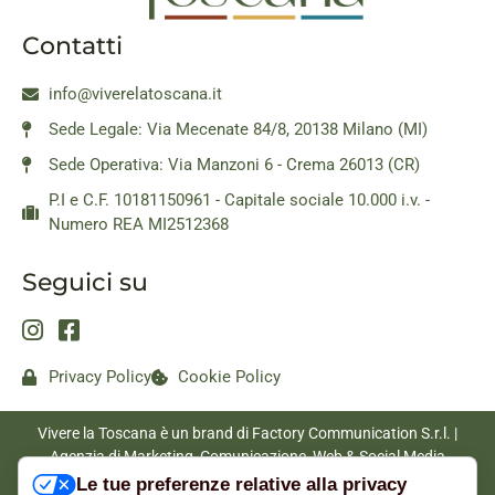
Contatti
info@viverelatoscana.it
Sede Legale: Via Mecenate 84/8, 20138 Milano (MI)
Sede Operativa: Via Manzoni 6 - Crema 26013 (CR)
P.I e C.F. 10181150961 - Capitale sociale 10.000 i.v. -
Numero REA MI2512368
Seguici su
Privacy Policy
Cookie Policy
Vivere la Toscana è un brand di Factory Communication S.r.l. |
Agenzia di Marketing, Comunicazione, Web & Social Media
|
www.factorycommunication.it
Le tue preferenze relative alla privacy