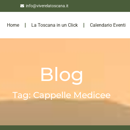
info@viverelatoscana.it
Home
La Toscana in un Click
Calendario Eventi
Blog
Tag: Cappelle Medicee