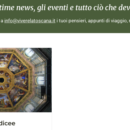
me news, gli eventi e tutto ciò che devi
i a
info@viverelatoscana.it
i tuoi pensieri, appunti di viaggio,
dicee