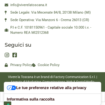
info@viverelatoscana.it
Sede Legale: Via Mecenate 84/8, 20138 Milano (MI)
Sede Operativa: Via Manzoni 6 - Crema 26013 (CR)
P.I e C.F. 10181150961 - Capitale sociale 10.000 i.v. -
Numero REA MI2512368
Seguici su
Privacy Policy
Cookie Policy
Vivere la Toscana è un brand di Factory Communication S.r.l. |
Agenzia di Marketing, Comunicazione, Web & Social Media
|
www.factorycommunication.it
Le tue preferenze relative alla privacy
Informativa sulla raccolta