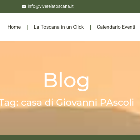
info@viverelatoscana.it
Home
La Toscana in un Click
Calendario Eventi
Blog
Tag: casa di Giovanni PAscoli