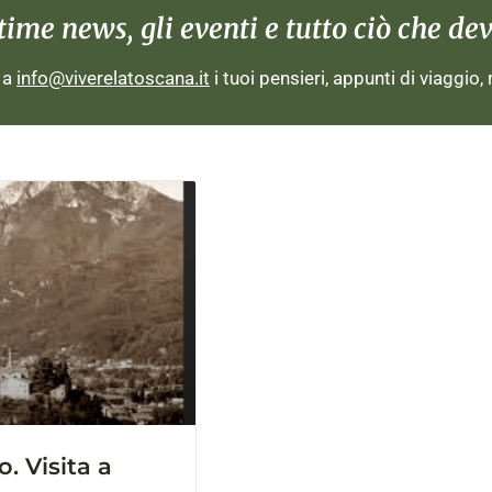
me news, gli eventi e tutto ciò che devi
i a
info@viverelatoscana.it
i tuoi pensieri, appunti di viaggio,
. Visita a