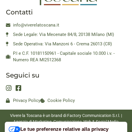
Contatti
info@viverelatoscana.it
Sede Legale: Via Mecenate 84/8, 20138 Milano (MI)
Sede Operativa: Via Manzoni 6 - Crema 26013 (CR)
P.I e C.F. 10181150961 - Capitale sociale 10.000 i.v. -
Numero REA MI2512368
Seguici su
Privacy Policy
Cookie Policy
Vivere la Toscana è un brand di Factory Communication S.r.l. |
Agenzia di Marketing, Comunicazione, Web & Social Media
|
www.factorycommunication.it
Le tue preferenze relative alla privacy