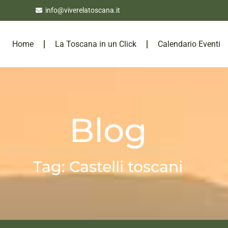
info@viverelatoscana.it
Home
La Toscana in un Click
Calendario Eventi
Blog
Tag: Castelli toscani