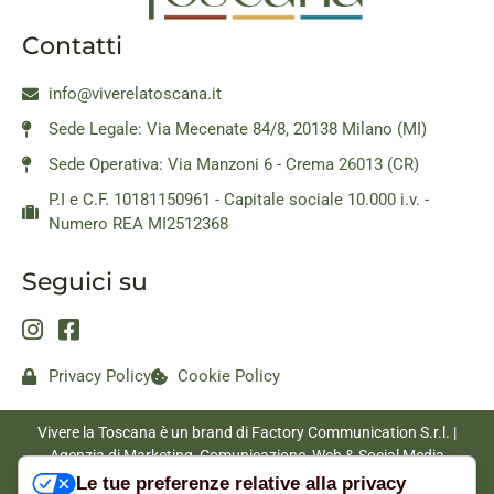
Contatti
info@viverelatoscana.it
Sede Legale: Via Mecenate 84/8, 20138 Milano (MI)
Sede Operativa: Via Manzoni 6 - Crema 26013 (CR)
P.I e C.F. 10181150961 - Capitale sociale 10.000 i.v. -
Numero REA MI2512368
Seguici su
Privacy Policy
Cookie Policy
Vivere la Toscana è un brand di Factory Communication S.r.l. |
Agenzia di Marketing, Comunicazione, Web & Social Media
|
www.factorycommunication.it
Le tue preferenze relative alla privacy