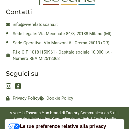
Contatti
info@viverelatoscana.it
Sede Legale: Via Mecenate 84/8, 20138 Milano (MI)
Sede Operativa: Via Manzoni 6 - Crema 26013 (CR)
P.I e C.F. 10181150961 - Capitale sociale 10.000 i.v. -
Numero REA MI2512368
Seguici su
Privacy Policy
Cookie Policy
Vivere la Toscana è un brand di Factory Communication S.r.l. |
Agenzia di Marketing, Comunicazione, Web & Social Media
|
www.factorycommunication.it
Le tue preferenze relative alla privacy