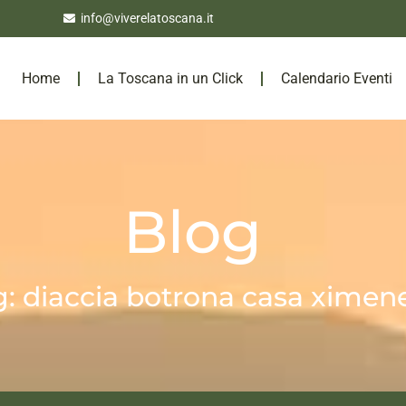
info@viverelatoscana.it
Home
La Toscana in un Click
Calendario Eventi
Blog
g: diaccia botrona casa ximen