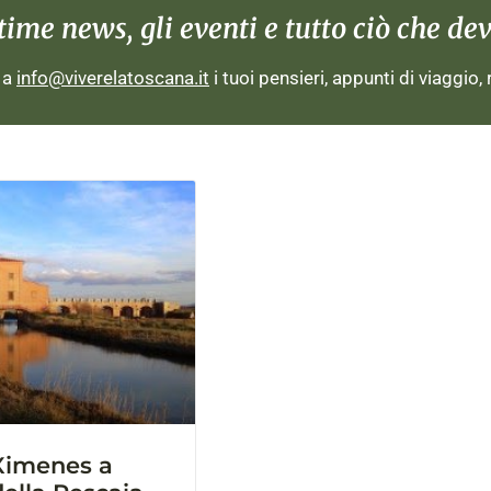
me news, gli eventi e tutto ciò che devi
i a
info@viverelatoscana.it
i tuoi pensieri, appunti di viaggio,
Ximenes a