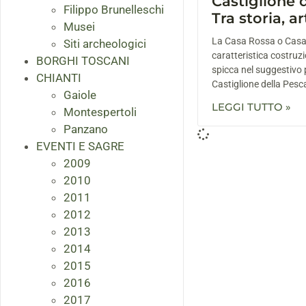
Castiglione d
Filippo Brunelleschi
Tra storia, a
Musei
La Casa Rossa o Casa
Siti archeologici
caratteristica costruz
BORGHI TOSCANI
spicca nel suggestivo 
CHIANTI
Castiglione della Pesca
Gaiole
LEGGI TUTTO »
Montespertoli
Panzano
EVENTI E SAGRE
2009
2010
2011
2012
2013
2014
2015
2016
2017