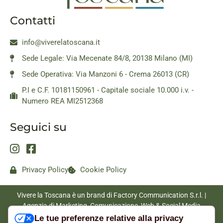
Contatti
info@viverelatoscana.it
Sede Legale: Via Mecenate 84/8, 20138 Milano (MI)
Sede Operativa: Via Manzoni 6 - Crema 26013 (CR)
P.I e C.F. 10181150961 - Capitale sociale 10.000 i.v. -
Numero REA MI2512368
Seguici su
Privacy Policy
Cookie Policy
Vivere la Toscana è un brand di Factory Communication S.r.l. |
Agenzia di Marketing, Comunicazione, Web & Social Media
|
www.factorycommunication.it
Le tue preferenze relative alla privacy