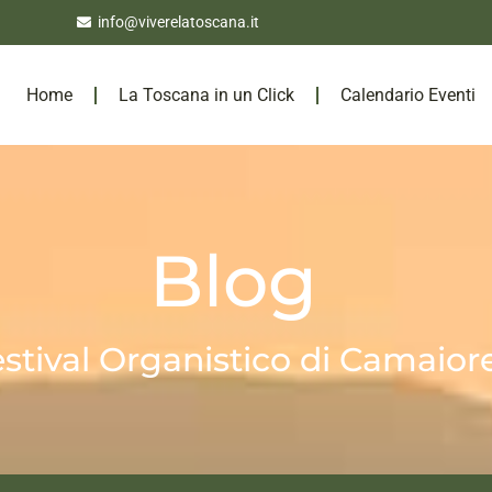
info@viverelatoscana.it
Home
La Toscana in un Click
Calendario Eventi
Blog
estival Organistico di Camaior