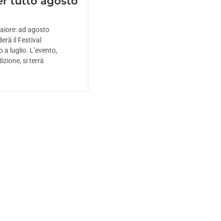
r tutto agosto
aiore: ad agosto
erà il Festival
 a luglio. L’evento,
izione, si terrà