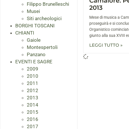
Camaiore. Pe
Filippo Brunelleschi
2013
Musei
Mese di musica a Cam
Siti archeologici
proseguirà e si conclud
BORGHI TOSCANI
Organistico cominciato
CHIANTI
giunto alla sua XVIII ed
Gaiole
LEGGI TUTTO »
Montespertoli
Panzano
EVENTI E SAGRE
2009
2010
2011
2012
2013
2014
2015
2016
2017