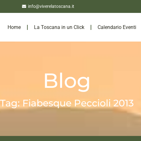
info@viverelatoscana.it
Home
La Toscana in un Click
Calendario Eventi
Blog
Tag: Fiabesque Peccioli 2013