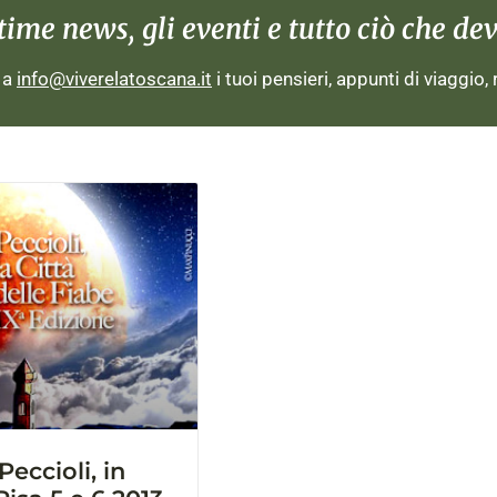
me news, gli eventi e tutto ciò che devi
i a
info@viverelatoscana.it
i tuoi pensieri, appunti di viaggio,
eccioli, in