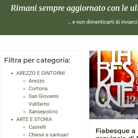
Rimani sempre aggiornato con le ulti
… e non dimenticarti di inviarc
Filtra per categoria:
AREZZO E DINTORNI
Arezzo
Cortona
San Giovanni
Valdarno
Sansepolcro
ARTE E STORIA
Castelli
Fiabesque a P
Chiese e santuari