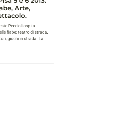
Pisa 5 e 6 2013.
iabe, Arte,
ettacolo.
este Peccioli ospita
lle fiabe: teatro di strada,
ri, giochi in strada. La