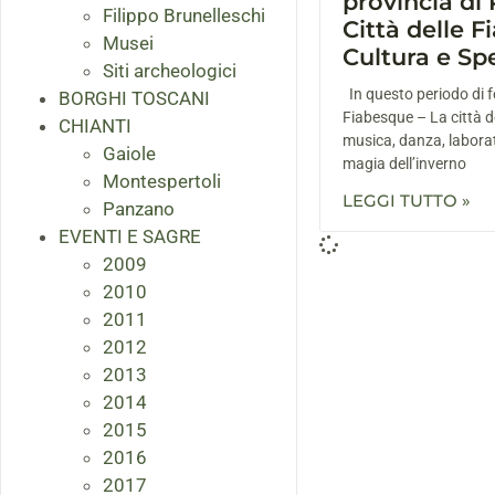
provincia di 
Filippo Brunelleschi
Città delle F
Musei
Cultura e Sp
Siti archeologici
In questo periodo di f
BORGHI TOSCANI
Fiabesque – La città de
CHIANTI
musica, danza, laborato
Gaiole
magia dell’inverno
Montespertoli
LEGGI TUTTO »
Panzano
EVENTI E SAGRE
2009
2010
2011
2012
2013
2014
2015
2016
2017