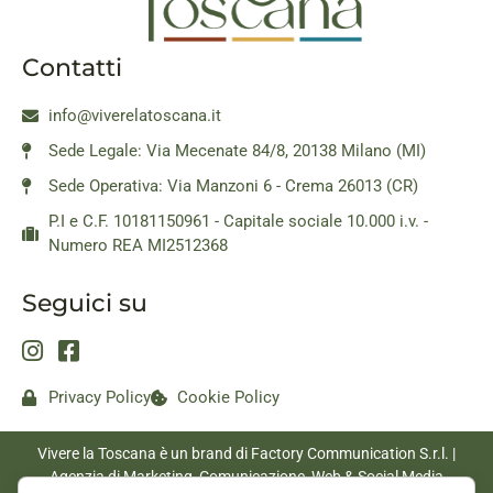
Contatti
info@viverelatoscana.it
Sede Legale: Via Mecenate 84/8, 20138 Milano (MI)
Sede Operativa: Via Manzoni 6 - Crema 26013 (CR)
P.I e C.F. 10181150961 - Capitale sociale 10.000 i.v. -
Numero REA MI2512368
Seguici su
Privacy Policy
Cookie Policy
Vivere la Toscana è un brand di Factory Communication S.r.l. |
Agenzia di Marketing, Comunicazione, Web & Social Media